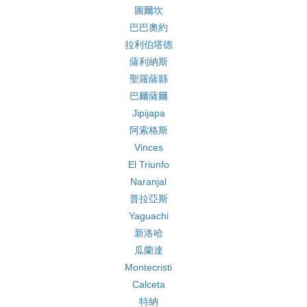
圖爾坎
巴巴奧約
拉利伯塔德
薩利納斯
聖羅薩縣
巴爾薩爾
Jipijapa
阿索格斯
Vinces
El Triunfo
Naranjal
普拉亞斯
Yaguachi
新洛哈
瓜蘭達
Montecristi
Calceta
特納